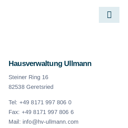
Skip
to
Togg
content
Navi
H
Leis
Hausverwaltung Ullmann
Steiner Ring 16
Se
82538 Geretsried
Tel: +49 8171 997 806 0
Immobil
Fax: +49 8171 997 806 6
Mail: info@hv-ullmann.com
Übe